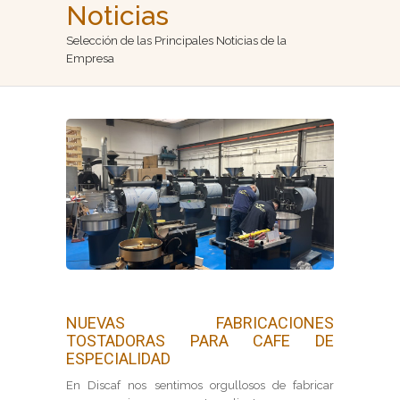
Portada
Noticias
Selección de las Principales Noticias de la
Empresa
Empresa
Productos
Instalaciones
Galería de videos
Noticias
Contacto
NUEVAS FABRICACIONES
TOSTADORAS PARA CAFE DE
ESPECIALIDAD
En Discaf nos sentimos orgullosos de fabricar